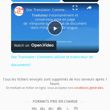
×
Play
Unmute
Fullscreen
Doc Translator: Comment utiliser le traducteur de documents?
Play
Watch on
Video
Doc Translator: Comment utiliser le traducteur de
documents?
Tous les fichiers envoyés sont supprimés de nos serveurs après 1
heure.
En mettant un fichier en ligne, vous acceptez nos
conditions générales
.
FORMATS PRIS EN CHARGE