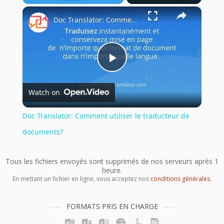
×
Play
Unmute
Fullscreen
Doc Translator: Comment utiliser le traducteur de documents?
Play
Watch on
Video
Doc Translator: Comment utiliser le traducteur de
documents?
Tous les fichiers envoyés sont supprimés de nos serveurs après 1
heure.
En mettant un fichier en ligne, vous acceptez nos
conditions générales
.
FORMATS PRIS EN CHARGE