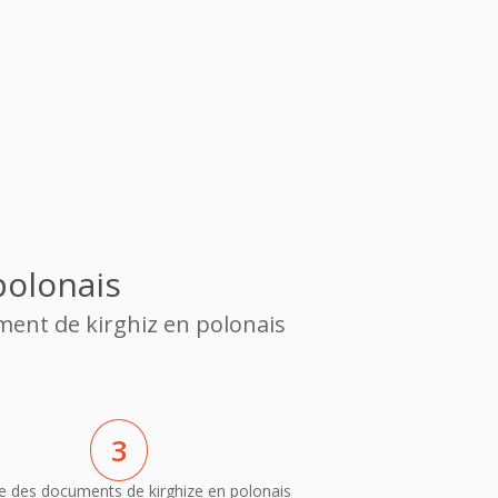
polonais
ment de kirghiz en polonais
3
e des documents de kirghize en polonais