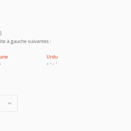
)
te à gauche suivantes :
une
Urdu
اردو
پ