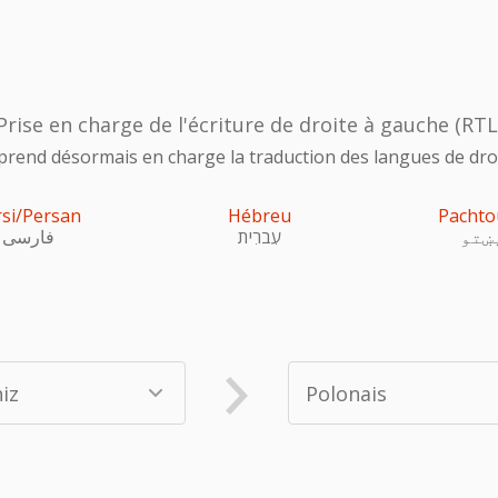
Prise en charge de l'écriture de droite à gauche (RTL
prend désormais en charge la traduction des langues de droi
rsi/Persan
Hébreu
Pachto
ښتو
עִברִית
فارسی