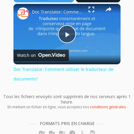
×
Play
Unmute
Fullscreen
Doc Translator: Comment utiliser le traducteur de documents?
Play
Watch on
Video
Doc Translator: Comment utiliser le traducteur de
documents?
Tous les fichiers envoyés sont supprimés de nos serveurs après 1
heure.
En mettant un fichier en ligne, vous acceptez nos
conditions générales
.
FORMATS PRIS EN CHARGE