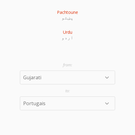
Pachtoune
پښتو
Urdu
اردو