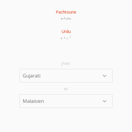
Pachtoune
پښتو
Urdu
اردو