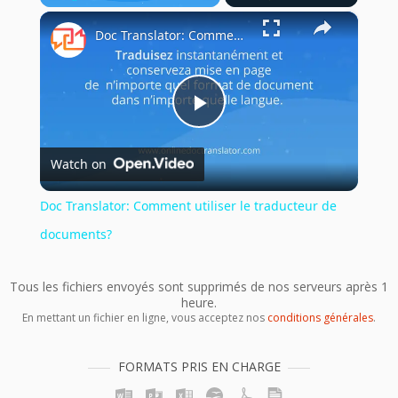
×
Play
Unmute
Fullscreen
Doc Translator: Comment utiliser le traducteur de documents?
Play
Watch on
Video
Doc Translator: Comment utiliser le traducteur de
documents?
Tous les fichiers envoyés sont supprimés de nos serveurs après 1
heure.
En mettant un fichier en ligne, vous acceptez nos
conditions générales
.
FORMATS PRIS EN CHARGE