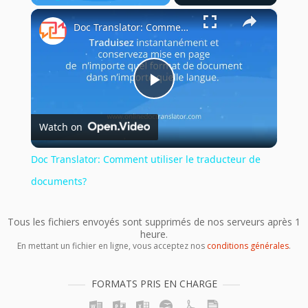
×
Play
Unmute
Fullscreen
Doc Translator: Comment utiliser le traducteur de documents?
Play
Watch on
Video
Doc Translator: Comment utiliser le traducteur de
documents?
Tous les fichiers envoyés sont supprimés de nos serveurs après 1
heure.
En mettant un fichier en ligne, vous acceptez nos
conditions générales
.
FORMATS PRIS EN CHARGE