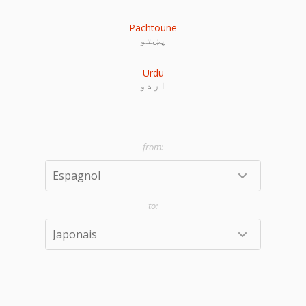
Pachtoune
پښتو
Urdu
اردو