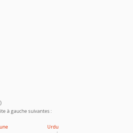
)
te à gauche suivantes :
une
Urdu
اردو
پ