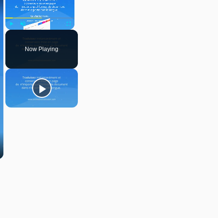
Play
Unmute
Fullscreen
Now Playing