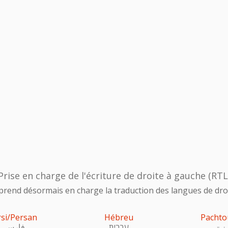
Prise en charge de l'écriture de droite à gauche (RTL
prend désormais en charge la traduction des langues de droi
rsi/Persan
Hébreu
Pachto
ښتو
עִברִית
فارسی