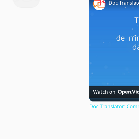
Doc Translat
Watch on
Doc Translator: Comm