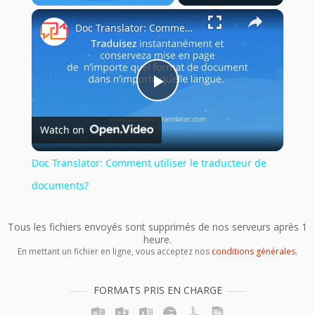
×
Play
Unmute
Fullscreen
Doc Translator: Comment utiliser le traducteur de documents?
Play
Watch on
Video
Doc Translator: Comment utiliser le traducteur de
documents?
Tous les fichiers envoyés sont supprimés de nos serveurs après 1
heure.
En mettant un fichier en ligne, vous acceptez nos
conditions générales
.
FORMATS PRIS EN CHARGE