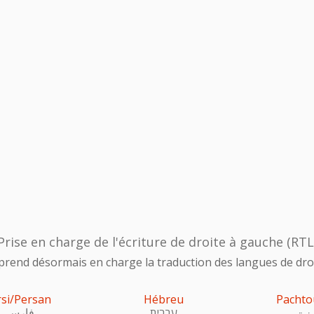
Prise en charge de l'écriture de droite à gauche (RTL
prend désormais en charge la traduction des langues de droi
rsi/Persan
Hébreu
Pachto
فارسی
עִברִית
پښت