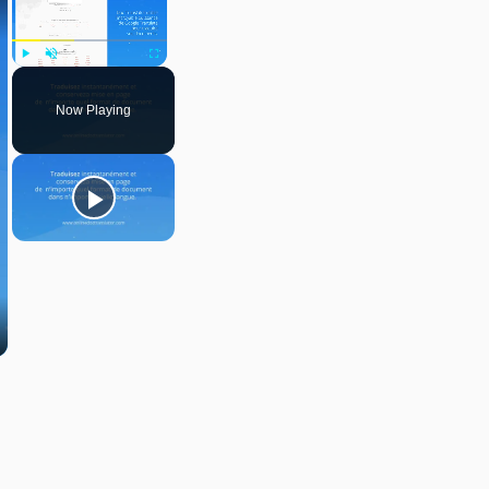
Play
Unmute
Fullscreen
Now Playing