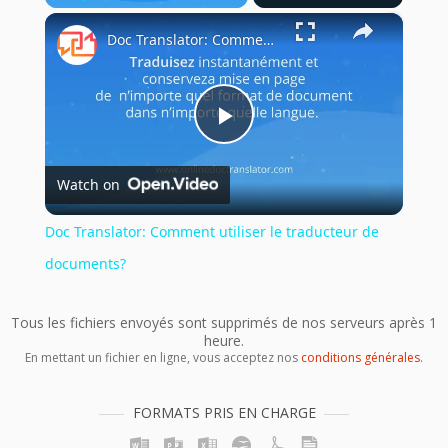
×
Play
Unmute
Fullscreen
Doc Translator: Comment utiliser le traducteur de documents?
Play
Watch on
Video
Doc Translator: Comment utiliser le traducteur de
documents?
Tous les fichiers envoyés sont supprimés de nos serveurs après 1
heure.
En mettant un fichier en ligne, vous acceptez nos
conditions générales
.
FORMATS PRIS EN CHARGE