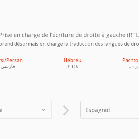
Prise en charge de l'écriture de droite à gauche (RTL
prend désormais en charge la traduction des langues de droi
rsi/Persan
Hébreu
Pachto
ښتو
עִברִית
فارسی