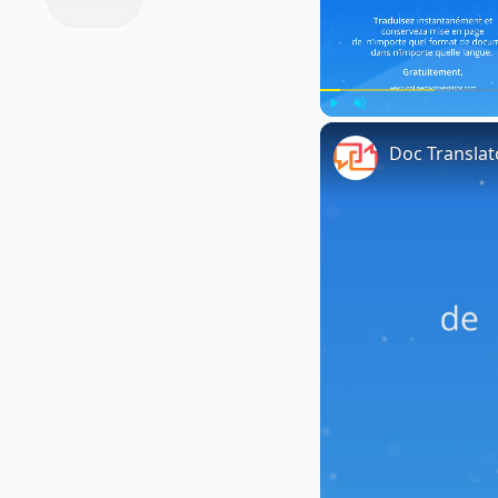
Play
Unmute
Doc Translat