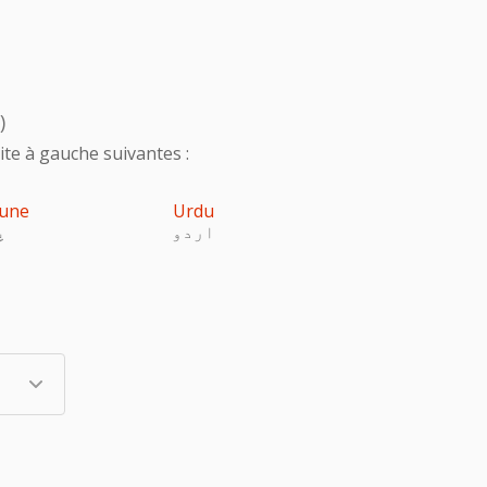
)
te à gauche suivantes :
une
Urdu
اردو
پ