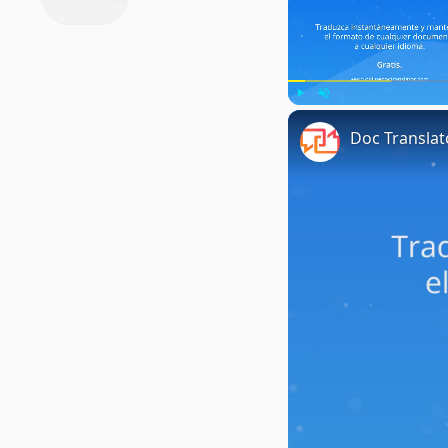
Play
Unmute
Doc Translat