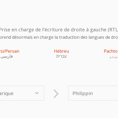
Prise en charge de l'écriture de droite à gauche (RTL
prend désormais en charge la traduction des langues de droi
rsi/Persan
Hébreu
Pachto
ښتو
עִברִית
فارسی