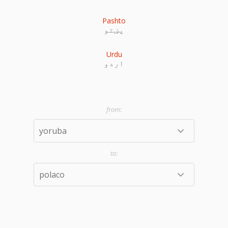
Pashto
پښتو
Urdu
اردو