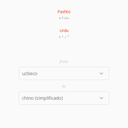
Pashto
پښتو
Urdu
اردو