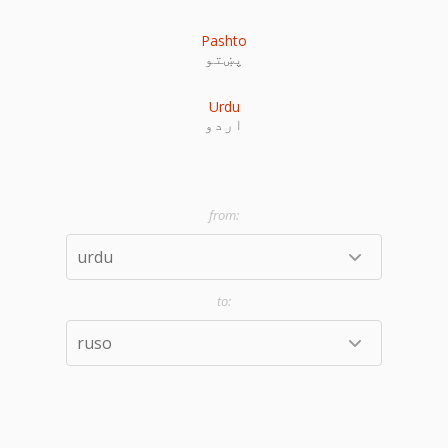
Pashto
پښتو
Urdu
اردو