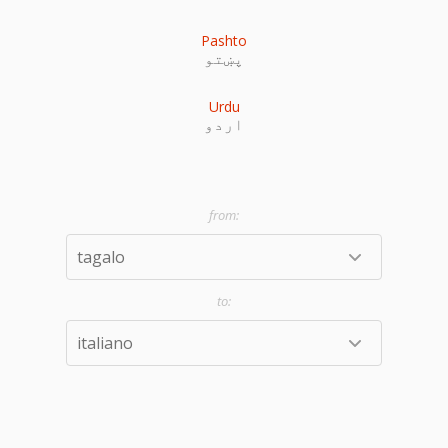
Pashto
پښتو
Urdu
اردو