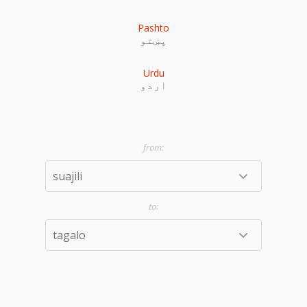
Pashto
پښتو
Urdu
اردو