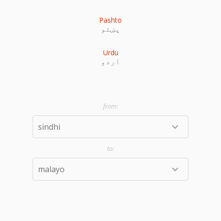
Pashto
پښتو
Urdu
اردو