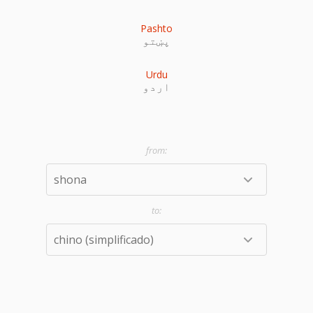
Pashto
پښتو
Urdu
اردو