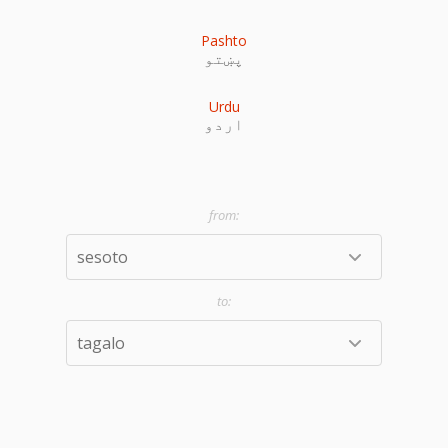
Pashto
پښتو
Urdu
اردو