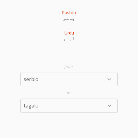
Pashto
پښتو
Urdu
اردو