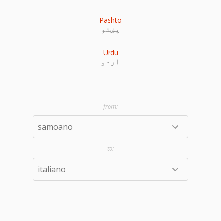
Pashto
پښتو
Urdu
اردو