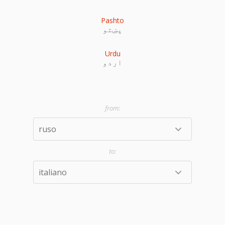
Pashto
پښتو
Urdu
اردو