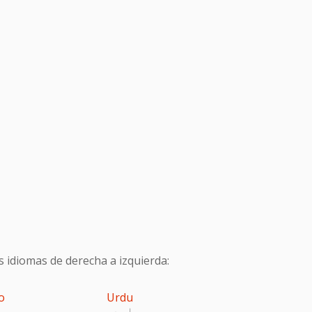
s idiomas de derecha a izquierda:
o
Urdu
اردو
پ