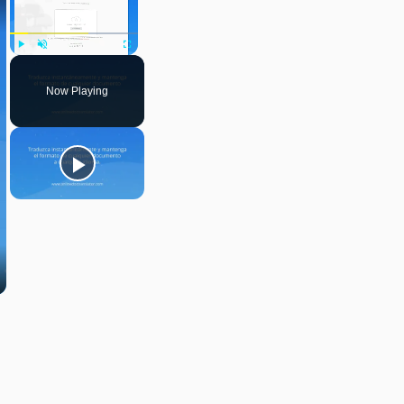
Play
Unmute
Fullscreen
Now Playing