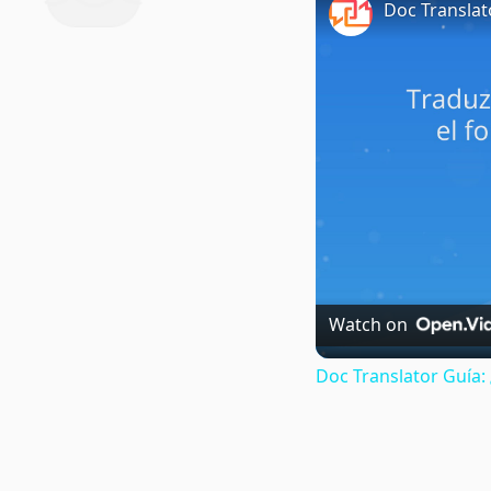
Doc Translat
Watch on
Doc Translator Guía