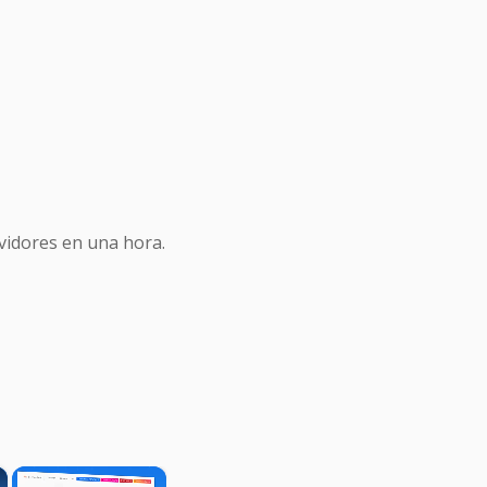
idores en una hora.
×
×