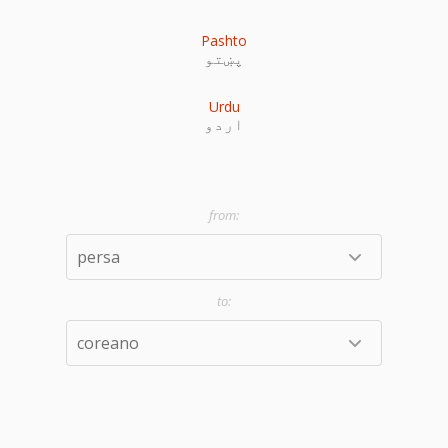
Pashto
پښتو
Urdu
اردو