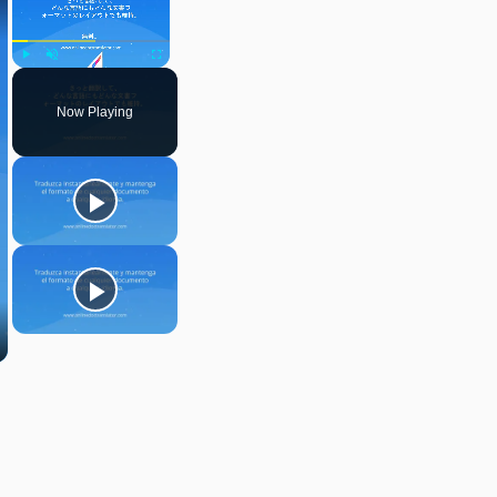
Play
Unmute
Fullscreen
Now Playing