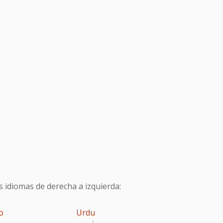
s idiomas de derecha a izquierda:
o
Urdu
اردو
پ