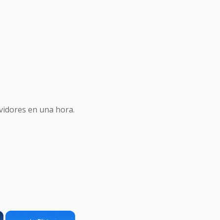
idores en una hora.
×
×