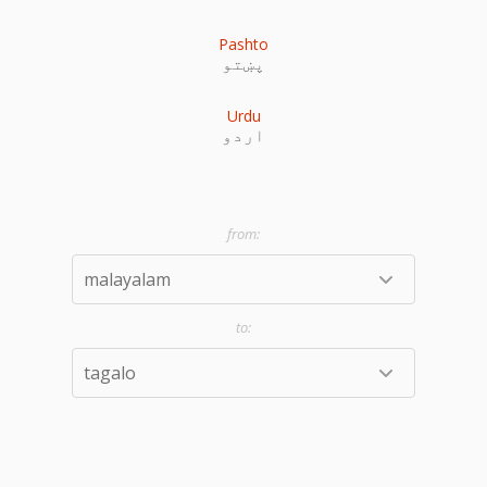
Pashto
پښتو
Urdu
اردو