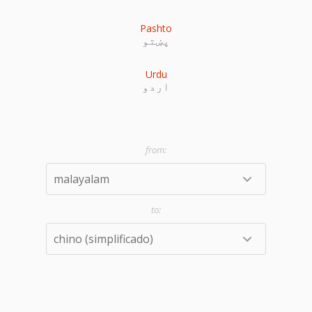
Pashto
پښتو
Urdu
اردو