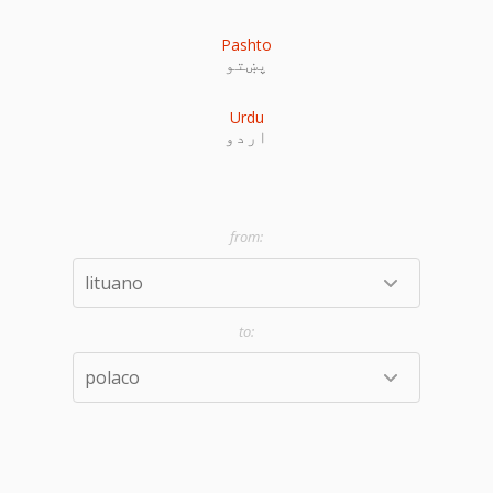
Pashto
پښتو
Urdu
اردو