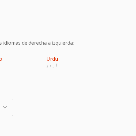
s idiomas de derecha a izquierda:
o
Urdu
اردو
پ