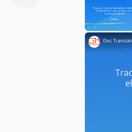
Play
Unmute
Doc Translat