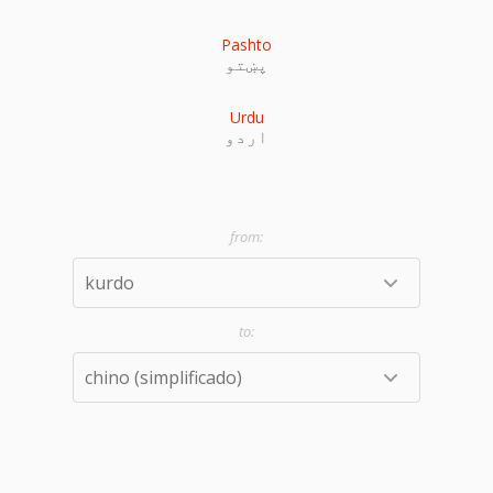
Pashto
پښتو
Urdu
اردو