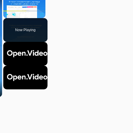
Play
Unmute
Fullscreen
Now Playing