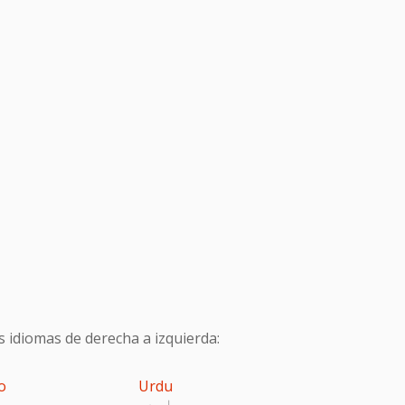
s idiomas de derecha a izquierda:
o
Urdu
اردو
پ