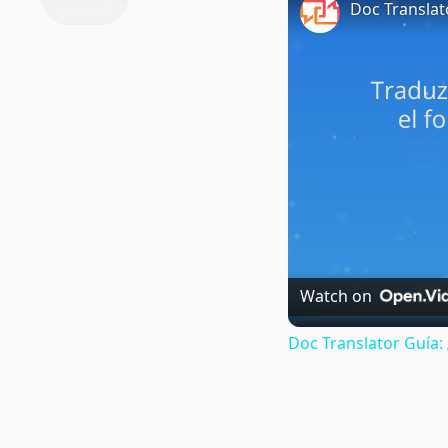
Doc Translat
Watch on
Doc Translator Guía