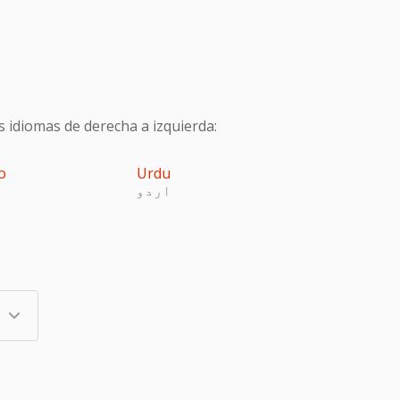
s idiomas de derecha a izquierda:
o
Urdu
اردو
پ