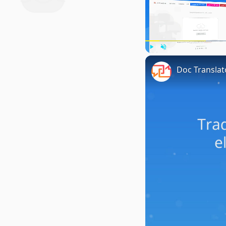
Play
Unmute
Doc Translat