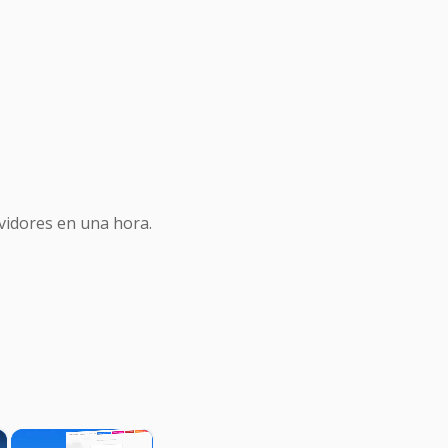
idores en una hora.
×
×