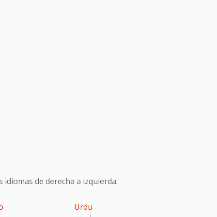
s idiomas de derecha a izquierda:
o
Urdu
اردو
پ