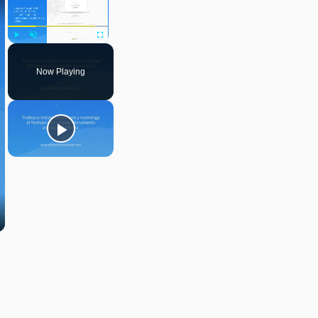
Play
Unmute
Fullscreen
Now Playing