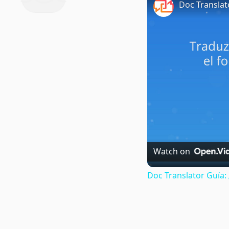
Doc Translat
Watch on
Doc Translator Guía