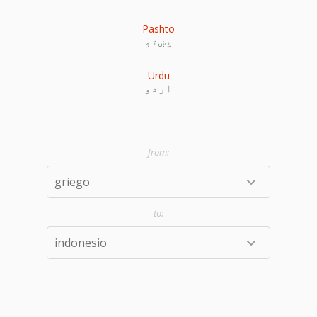
Pashto
پښتو
Urdu
اردو