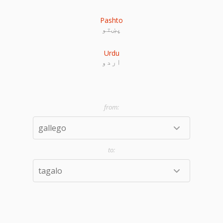
Pashto
پښتو
Urdu
اردو