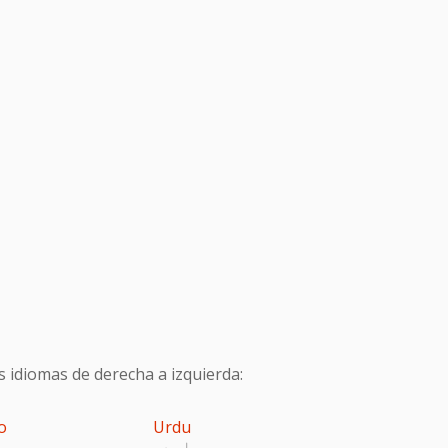
s idiomas de derecha a izquierda:
o
Urdu
اردو
پ