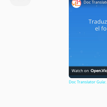
Doc Translat
Watch on
Doc Translator Guía