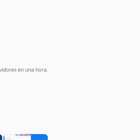
idores en una hora.
×
×