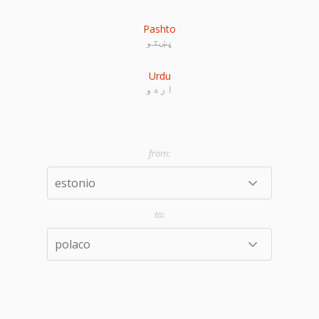
Pashto
پښتو
Urdu
اردو