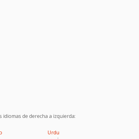
s idiomas de derecha a izquierda:
o
Urdu
اردو
پ