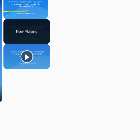
Play
Unmute
Fullscreen
Now Playing