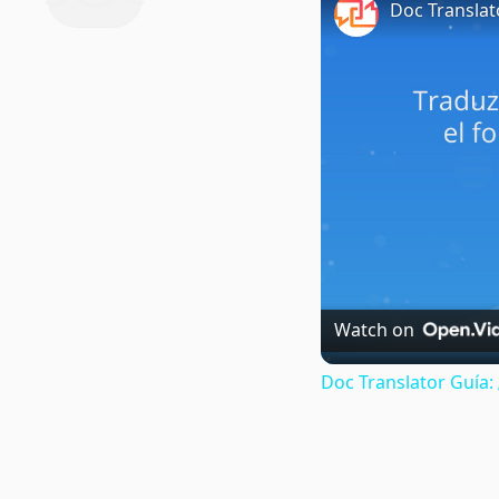
Doc Translat
Watch on
Doc Translator Guía