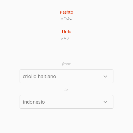
Pashto
پښتو
Urdu
اردو