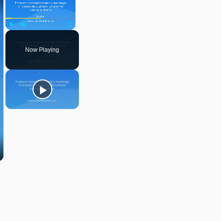
Play
Unmute
Fullscreen
Now Playing