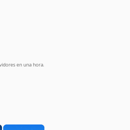
idores en una hora.
×
×