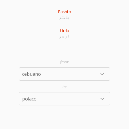
Pashto
پښتو
Urdu
اردو