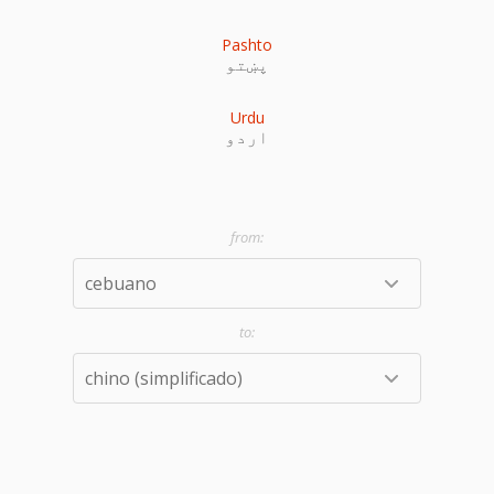
Pashto
پښتو
Urdu
اردو