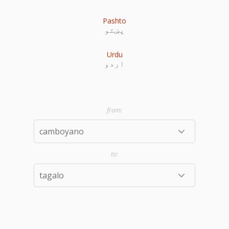
Pashto
پښتو
Urdu
اردو