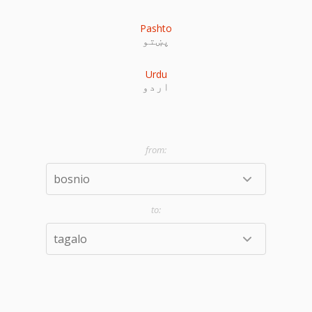
Pashto
پښتو
Urdu
اردو