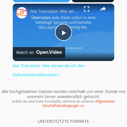
×
Play
Unmute
Fullscreen
Doc Translator: Wie verwende ich den Dokumentenübersetzer?
Play
Watch on
Video
Doc Translator: Wie verwende ich den
Dokumentenübersetzer?
Alle hochgeladenen Dateien werden innerhalb von einer Stunde von
unserem Server unwiderruflich gelöscht.
Indem du eine Datei hochlädst, stimmst du unseren
Allgemeinen
Geschäftsbedingungen zu
.
UNTERSTÜTZTE FORMATE