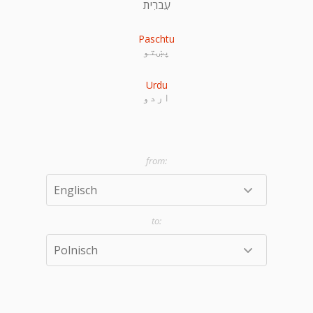
עִברִית
Paschtu
پښتو
Urdu
اردو