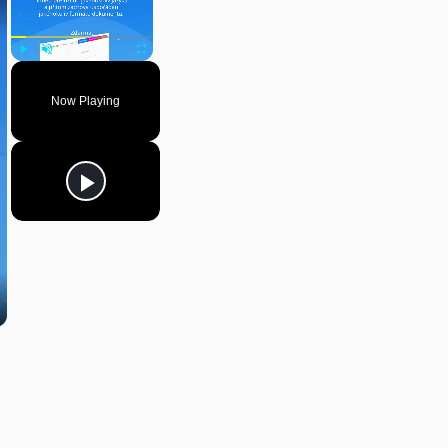
Play
Unmute
Fullscreen
Now Playing