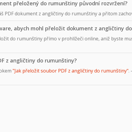
ment přeložený do rumunštiny původní rozvržení?
áš PDF dokument z angličtiny do rumunštiny a přitom zach
ware, abych mohl přeložit dokument z angličtiny d
it do rumunštiny přímo v prohlížeči online, aniž byste muse
DF z angličtiny do rumunštiny?
krokem
"Jak přeložit soubor PDF z angličtiny do rumunštiny"
.