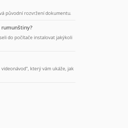
ová původní rozvržení dokumentu.
o rumunštiny?
li do počítače instalovat jakýkoli
 - videonávod", který vám ukáže, jak