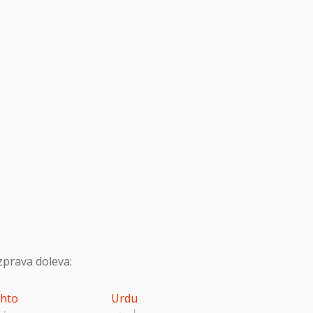
zprava doleva:
hto
Urdu
اردو
پښ