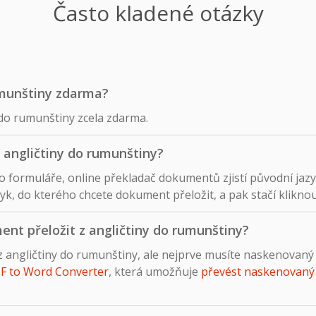
Často kladené otázky
umunštiny zdarma?
 do rumunštiny zcela zdarma.
 angličtiny do rumunštiny?
formuláře, online překladač dokumentů zjistí původní jazy
k, do kterého chcete dokument přeložit, a pak stačí kliknout 
t přeložit z angličtiny do rumunštiny?
z angličtiny do rumunštiny, ale nejprve musíte naskenova
F to Word Converter
, která umožňuje
převést naskenovaný