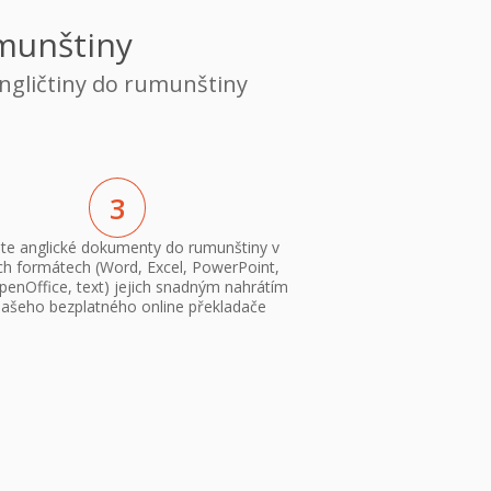
umunštiny
angličtiny do rumunštiny
3
žte anglické dokumenty do rumunštiny v
ch formátech (Word, Excel, PowerPoint,
enOffice, text) jejich snadným nahrátím
ašeho bezplatného online překladače