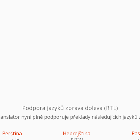
Podpora jazyků zprava doleva (RTL)
anslator nyní plně podporuje překlady následujících jazyků 
Perština
Hebrejština
Pas
تو
עִברִית
فارسی