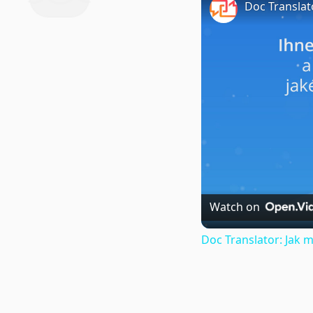
Doc Translat
Watch on
Doc Translator: Jak