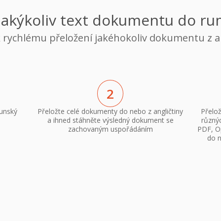
 jakýkoliv text dokumentu do r
k rychlému přeložení jakéhokoliv dokumentu z 
2
munský
Přeložte celé dokumenty do nebo z angličtiny
Přelo
a ihned stáhněte výsledný dokument se
různý
zachovaným uspořádáním
PDF, Op
do n